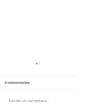
2 comentarios
¿Invertir en CETES?
Escribir un comentario...
¡Con AforeMóv