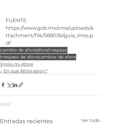
FUENTE: 
https://www.gob.mx/cms/uploads/a
ttachment/file/588036/guia_imss.p
df
cambio de afore
afore
traspaso
traspaso de afore
cambiar de afore
Vigilo mi Afore
¿ En que Afore estoy?
Ver todo
Entradas recientes