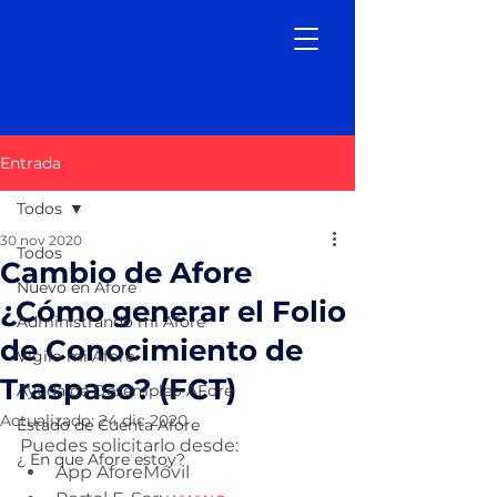
Entrada
Todos
30 nov 2020
Todos
Cambio de Afore
Nuevo en Afore
¿Cómo generar el Folio
Administrando mi Afore
de Conocimiento de
Vigilo mi Afore
Traspaso? (FCT)
Ayuda de Desempleo AFore
Actualizado:
24 dic 2020
Estado de Cuenta Afore
Puedes solicitarlo desde:
¿ En que Afore estoy?
App AforeMóvil