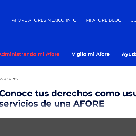
AFORE AFORES MEXICO INFO
MI AFORE BLOG
C
Administrando mi Afore
Vigilo mi Afore
Ayud
¿ En que Afore estoy?
29 ene 2021
Conoce tus derechos como usu
servicios de una AFORE
Existe una carta de derechos del usuario en el cual las
todos los derechos relacionados con el servicio que deben