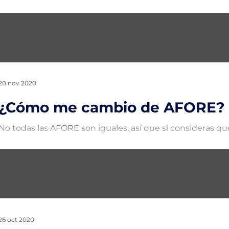
Retirar tus aportaciones voluntarias a través de Afore m
servicios la opción "retiro de aportaciones...
20 nov 2020
¿Cómo me cambio de AFORE?
No todas las AFORE son iguales, así que si consideras q
más te conviene, puedes cambiarte. ¡Es muy sencillo!,...
26 oct 2020