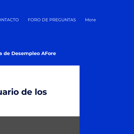
ONTACTO
FORO DE PREGUNTAS
More
a de Desempleo AFore
ario de los
 AFORES te dan a conocer
...