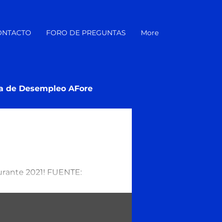
ONTACTO
FORO DE PREGUNTAS
More
a de Desempleo AFore
urante 2021! FUENTE:
s-en-2020...