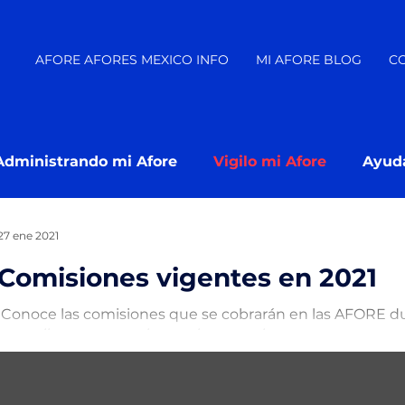
AFORE AFORES MEXICO INFO
MI AFORE BLOG
C
Administrando mi Afore
Vigilo mi Afore
Ayud
¿ En que Afore estoy?
27 ene 2021
Comisiones vigentes en 2021
¡Conoce las comisiones que se cobrarán en las AFORE d
https://www.gob.mx/consar/articulos/comisiones-vigente