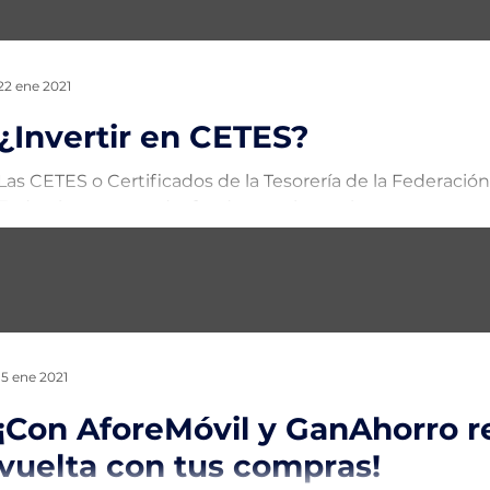
22 ene 2021
¿Invertir en CETES?
Las CETES o Certificados de la Tesorería de la Federació
Federal para recaudar fondos en cierto plazo y estos...
15 ene 2021
¡Con AforeMóvil y GanAhorro r
vuelta con tus compras!