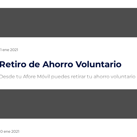
Si eres de esas personas a las que les cuesta ahorrar para 
GanAhorro todo será más sencillo. Compra en línea...
11 ene 2021
Retiro de Ahorro Voluntario
Desde tu Afore Móvil puedes retirar tu ahorro voluntari
siguiendo los siguientes pasos: Ingresa al menú servicios.
10 ene 2021