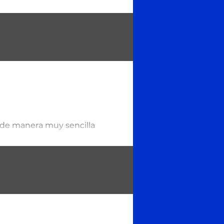
su retiro, con Afore Móvil y
o de manera muy sencilla
..