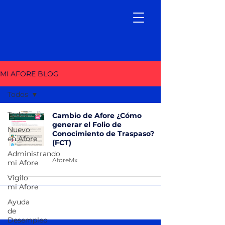
MI AFORE BLOG
Todos
Todos
Cambio de Afore ¿Cómo
generar el Folio de
Nuevo
Conocimiento de Traspaso?
en Afore
(FCT)
Administrando
AforeMx
mi Afore
Vigilo
mi Afore
Ayuda
de
Desempleo