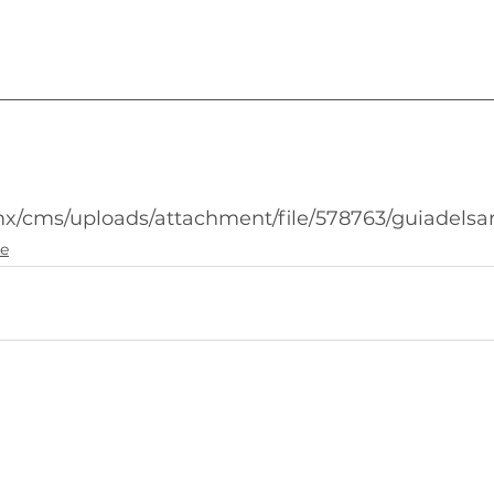
x/cms/uploads/attachment/file/578763/guiadelsa
re