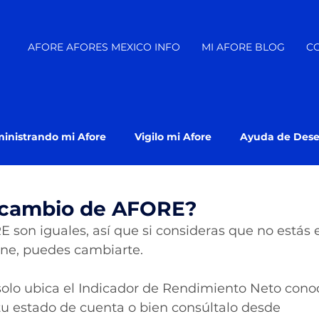
AFORE AFORES MEXICO INFO
MI AFORE BLOG
C
inistrando mi Afore
Vigilo mi Afore
Ayuda de Des
 En que Afore estoy?
cambio de AFORE?
 son iguales, así que si consideras que no estás
ne, puedes cambiarte. 
 solo ubica el Indicador de Rendimiento Neto con
tu estado de cuenta o bien consúltalo desde 