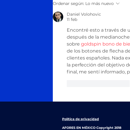
Conoce tus derechos
Ordenar según:
Lo más nuevo
como usuario de los
Daniel Volohovic
servicios de una AFORE
11 feb
Encontré esto a través de 
después de la medianoche.
sobre 
goldspin bono de bi
de los botones de flecha de 
clientes españoles. Nada exa
la perfección del objetivo d
final, me sentí informado, 
Me gusta
Reaccionar
Política de privacidad
AFORES EN MÉXICO Copyright 2018