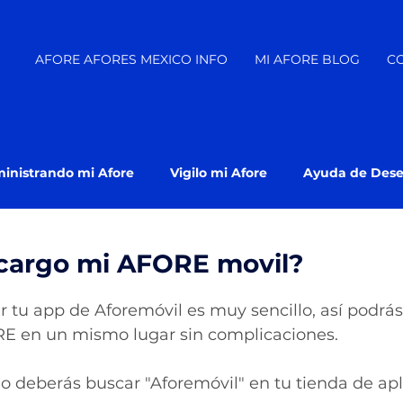
AFORE AFORES MEXICO INFO
MI AFORE BLOG
C
inistrando mi Afore
Vigilo mi Afore
Ayuda de Des
 En que Afore estoy?
cargo mi AFORE movil?
r tu app de Aforemóvil es muy sencillo, así podrás
E en un mismo lugar sin complicaciones. 
o deberás buscar "Aforemóvil" en tu tienda de apl