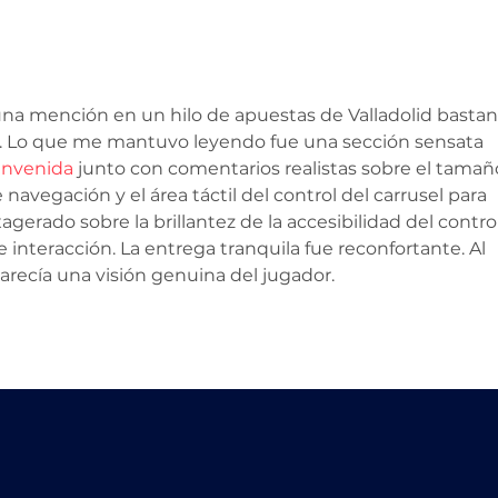
El COVID no afecta tu
Reti
retiro
volu
Afo
una mención en un hilo de apuestas de Valladolid bastan
 Lo que me mantuvo leyendo fue una sección sensata 
envenida
 junto con comentarios realistas sobre el tamañ
navegación y el área táctil del control del carrusel para 
gerado sobre la brillantez de la accesibilidad del control
e interacción. La entrega tranquila fue reconfortante. Al 
parecía una visión genuina del jugador.