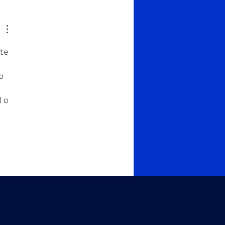
ro de aportaciones
ntarias a través de
reMóvil
te 
o 
 o 