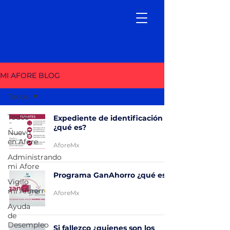
MI AFORE BLOG
Todos
Todos
Expediente de identificación
¿qué es?
Nuevo
en Afore
AforeMx
Administrando
mi Afore
Programa GanAhorro ¿qué es?
Vigilo
mi Afore
AforeMx
Ayuda
de
Desempleo
Si fallezco ¿quienes son los