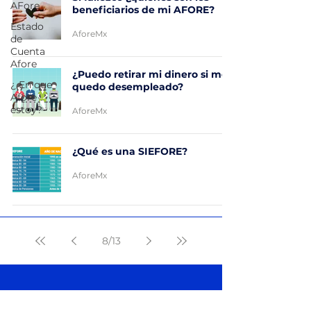
AFore
beneficiarios de mi AFORE?
Estado
AforeMx
de
Cuenta
Afore
¿Puedo retirar mi dinero si me
¿ En que
quedo desempleado?
Afore
estoy?
AforeMx
¿Qué es una SIEFORE?
AforeMx
8
/
13