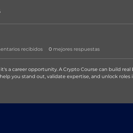
6
ntarios recibidos
0
mejores respuestas
it's a career opportunity. A Crypto Course can build real b
 help you stand out, validate expertise, and unlock roles i