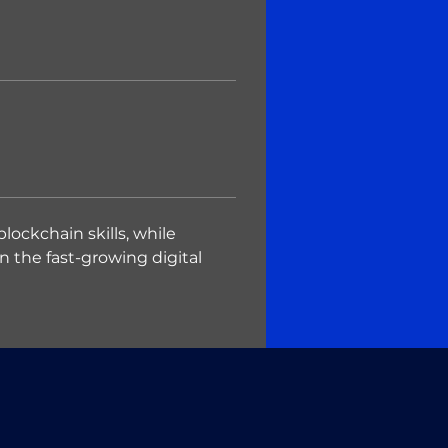
lockchain skills, while 
n the fast-growing digital 