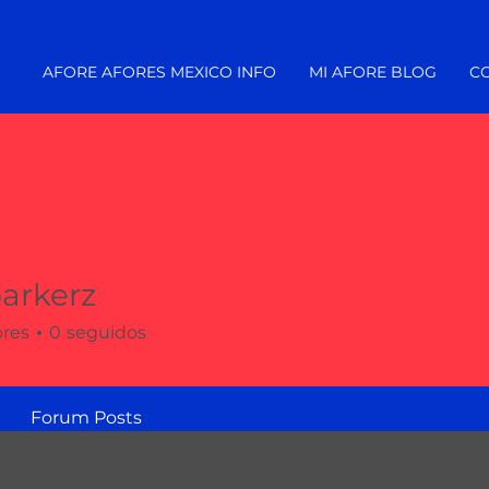
AFORE AFORES MEXICO INFO
MI AFORE BLOG
C
arkerz
rz
ores
0
seguidos
Forum Posts