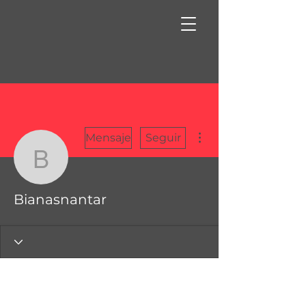
Más acciones
Mensaje
Seguir
Bianasnantar
Bianasnantar