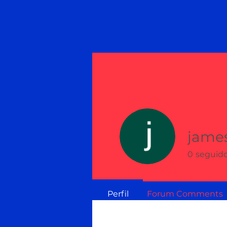
james
0
seguid
Perfil
Forum Comments