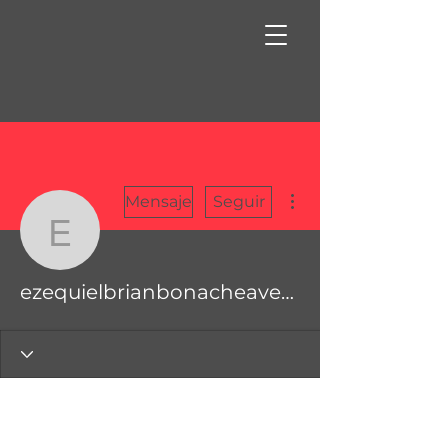
Más acciones
Mensaje
Seguir
ezequielbrianbonacheav
ezequielbrianbonacheaverdejo