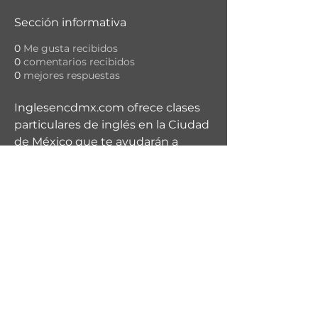
Sección informativa
0
Me gusta recibidos
0
comentarios recibidos
0
mejores respuestas
Inglesencdmx.com ofrece clases 
particulares de inglés en la Ciudad 
de México que te ayudarán a 
alcanzar tu máximo potencial. 
Profesores con experiencia y 
clases personalizadas. ¡Inscríbete 
ya!
https://inglesencdmx.com/
Política de privacidad
AFORES EN MÉXICO Copyright 2018