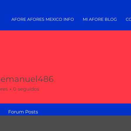
AFORE AFORES MEXICO INFO
MI AFORE BLOG
C
oemanuel486
nuel486
ores
0
seguidos
Forum Posts