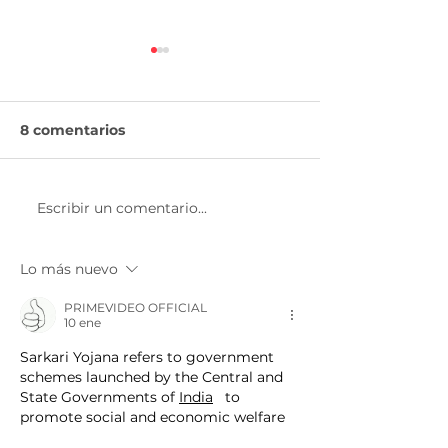
8 comentarios
Escribir un comentario...
El COVID no afecta tu
Retiro de
retiro
aportaciones
voluntarias a 
Lo más nuevo
de AforeMóvil
PRIMEVIDEO OFFICIAL
10 ene
Sarkari Yojana refers to government 
schemes launched by the Central and 
State Governments of 
India
   to 
promote social and economic welfare