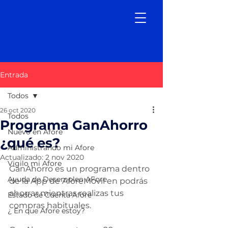
Entrada
Todos
26 oct 2020
Todos
Programa GanAhorro
Nuevo en Afore
¿qué es?
Administrando mi Afore
Actualizado:
2 nov 2020
Vigilo mi Afore
GanAhorro es un programa dentro 
Ayuda de Desempleo AFore
de la App de AforeMóvil en podrás 
ahorrar mientras realizas tus 
Estado de Cuenta Afore
compras habituales.
¿ En que Afore estoy?